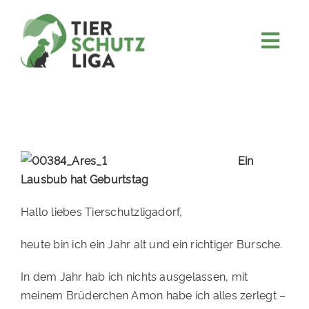
Skip
to
content
Togg
JETZT SPENDEN
Navi
ÜBER UNS
PROJEKTE
MITMACHEN
Ein
Lausbub hat Geburtstag
FÖRDERN & VERERBEN
Hallo liebes Tierschutzligadorf,
KOOPERATIONEN
4KIDS
heute bin ich ein Jahr alt und ein richtiger Bursche.
TIERHEIMTIERE
In dem Jahr hab ich nichts ausgelassen, mit
meinem Brüderchen Amon habe ich alles zerlegt –
TIERHEIME