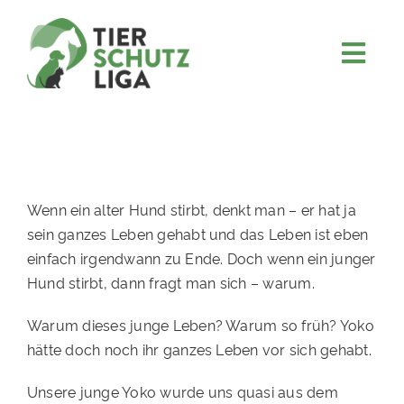
Skip
to
content
Togg
JETZT SPENDEN
Navi
ÜBER UNS
PROJEKTE
MITMACHEN
Wenn ein alter Hund stirbt, denkt man – er hat ja
sein ganzes Leben gehabt und das Leben ist eben
FÖRDERN & VERERBEN
einfach irgendwann zu Ende. Doch wenn ein junger
KOOPERATIONEN
Hund stirbt, dann fragt man sich – warum.
4KIDS
Warum dieses junge Leben? Warum so früh? Yoko
hätte doch noch ihr ganzes Leben vor sich gehabt.
TIERHEIMTIERE
Unsere junge Yoko wurde uns quasi aus dem
TIERHEIME