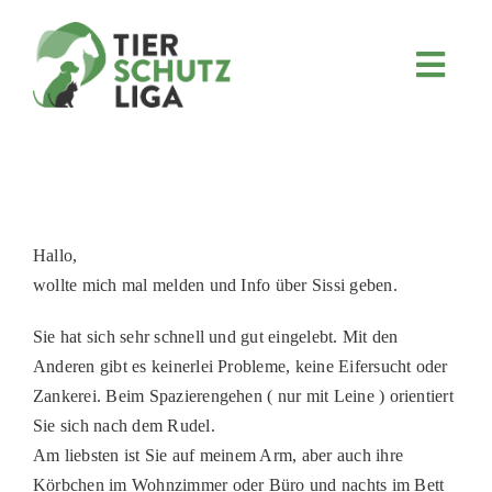
Skip
to
content
Toggl
Navig
JETZT SPENDEN
ÜBER UNS
PROJEKTE
MITMACHEN
Hallo,
wollte mich mal melden und Info über Sissi geben.
FÖRDERN & VERERBEN
Sie hat sich sehr schnell und gut eingelebt. Mit den
KOOPERATIONEN
Anderen gibt es keinerlei Probleme, keine Eifersucht oder
4KIDS
Zankerei. Beim Spazierengehen ( nur mit Leine ) orientiert
Sie sich nach dem Rudel.
TIERHEIMTIERE
Am liebsten ist Sie auf meinem Arm, aber auch ihre
TIERHEIME
Körbchen im Wohnzimmer oder Büro und nachts im Bett