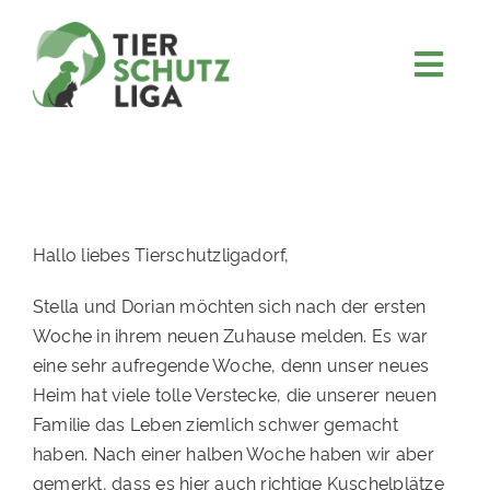
Skip
to
content
Togg
JETZT SPENDEN
Navi
ÜBER UNS
PROJEKTE
MITMACHEN
Hallo liebes Tierschutzligadorf,
FÖRDERN & VERERBEN
Stella und Dorian möchten sich nach der ersten
Woche in ihrem neuen Zuhause melden. Es war
KOOPERATIONEN
eine sehr aufregende Woche, denn unser neues
4KIDS
Heim hat viele tolle Verstecke, die unserer neuen
Familie das Leben ziemlich schwer gemacht
TIERHEIMTIERE
haben. Nach einer halben Woche haben wir aber
TIERHEIME
gemerkt, dass es hier auch richtige Kuschelplätze