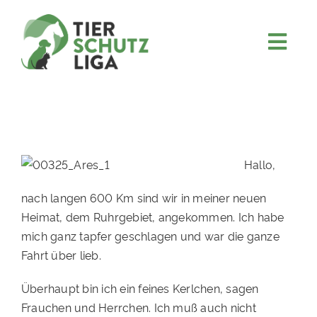
Skip
to
content
Togg
JETZT SPENDEN
Navi
ÜBER UNS
PROJEKTE
MITMACHEN
Hallo,
FÖRDERN & VERERBEN
nach langen 600 Km sind wir in meiner neuen
Heimat, dem Ruhrgebiet, angekommen. Ich habe
KOOPERATIONEN
mich ganz tapfer geschlagen und war die ganze
4KIDS
Fahrt über lieb.
TIERHEIMTIERE
Überhaupt bin ich ein feines Kerlchen, sagen
Frauchen und Herrchen. Ich muß auch nicht
TIERHEIME