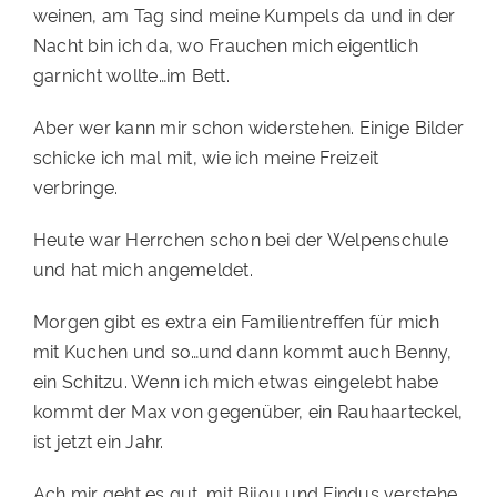
weinen, am Tag sind meine Kumpels da und in der
PATENSCHAFTEN
Nacht bin ich da, wo Frauchen mich eigentlich
garnicht wollte…im Bett.
HELFER WERDEN
RATGEBER
Aber wer kann mir schon widerstehen. Einige Bilder
schicke ich mal mit, wie ich meine Freizeit
verbringe.
Heute war Herrchen schon bei der Welpenschule
und hat mich angemeldet.
Morgen gibt es extra ein Familientreffen für mich
mit Kuchen und so…und dann kommt auch Benny,
ein Schitzu. Wenn ich mich etwas eingelebt habe
kommt der Max von gegenüber, ein Rauhaarteckel,
ist jetzt ein Jahr.
Ach mir geht es gut. mit Bijou und Findus verstehe