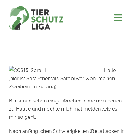
Skip
to
content
Togg
JETZT SPENDEN
Navi
ÜBER UNS
PROJEKTE
MITMACHEN
Hallo
,hier ist Sara (ehemals Sarabi,war wohl meinen
FÖRDERN & VERERBEN
Zweibeinern zu lang)
KOOPERATIONEN
Bin ja nun schon einige Wochen in meinem neuen
4KIDS
zu Hause und möchte mich mal melden ,wie es
mir so geht.
TIERHEIMTIERE
Nach anfänglichen Schwierigkeiten (Bellattacken in
TIERHEIME