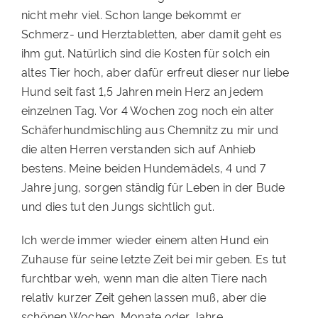
nicht mehr viel. Schon lange bekommt er
PATENSCHAFTEN
Schmerz- und Herztabletten, aber damit geht es
HELFER WERDEN
ihm gut. Natürlich sind die Kosten für solch ein
altes Tier hoch, aber dafür erfreut dieser nur liebe
RATGEBER
Hund seit fast 1,5 Jahren mein Herz an jedem
einzelnen Tag. Vor 4 Wochen zog noch ein alter
Schäferhundmischling aus Chemnitz zu mir und
die alten Herren verstanden sich auf Anhieb
bestens. Meine beiden Hundemädels, 4 und 7
Jahre jung, sorgen ständig für Leben in der Bude
und dies tut den Jungs sichtlich gut.
Ich werde immer wieder einem alten Hund ein
Zuhause für seine letzte Zeit bei mir geben. Es tut
furchtbar weh, wenn man die alten Tiere nach
relativ kurzer Zeit gehen lassen muß, aber die
schönen Wochen, Monate oder Jahre