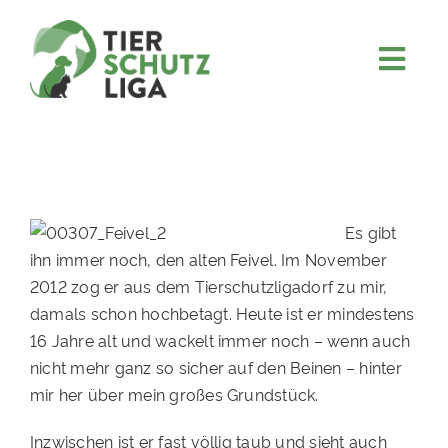
Skip
to
content
Togg
JETZT SPENDEN
Navi
ÜBER UNS
PROJEKTE
MITMACHEN
Es gibt
ihn immer noch, den alten Feivel. Im November
FÖRDERN & VERERBEN
2012 zog er aus dem Tierschutzligadorf zu mir,
KOOPERATIONEN
damals schon hochbetagt. Heute ist er mindestens
16 Jahre alt und wackelt immer noch – wenn auch
4KIDS
nicht mehr ganz so sicher auf den Beinen – hinter
TIERHEIMTIERE
mir her über mein großes Grundstück.
TIERHEIME
Inzwischen ist er fast völlig taub und sieht auch