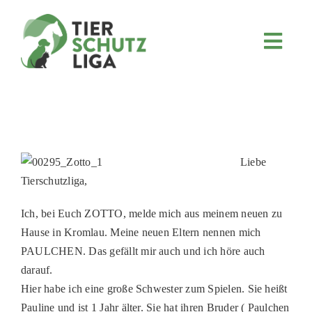
Skip
to
content
Toggl
Navig
JETZT SPENDEN
ÜBER UNS
PROJEKTE
MITMACHEN
Liebe
Tierschutzliga,
FÖRDERN & VERERBEN
Ich, bei Euch ZOTTO, melde mich aus meinem neuen zu
KOOPERATIONEN
Hause in Kromlau. Meine neuen Eltern nennen mich
4KIDS
PAULCHEN. Das gefällt mir auch und ich höre auch
darauf.
TIERHEIMTIERE
Hier habe ich eine große Schwester zum Spielen. Sie heißt
TIERHEIME
Pauline und ist 1 Jahr älter. Sie hat ihren Bruder ( Paulchen