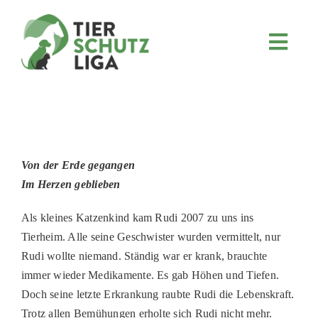
Skip
to
content
Toggl
Navig
JETZT SPENDEN
ÜBER UNS
PROJEKTE
MITMACHEN
Von der Erde gegangen
Im Herzen geblieben
FÖRDERN & VERERBEN
Als kleines Katzenkind kam Rudi 2007 zu uns ins
KOOPERATIONEN
Tierheim. Alle seine Geschwister wurden vermittelt, nur
4KIDS
Rudi wollte niemand. Ständig war er krank, brauchte
immer wieder Medikamente. Es gab Höhen und Tiefen.
TIERHEIMTIERE
Doch seine letzte Erkrankung raubte Rudi die Lebenskraft.
TIERHEIME
Trotz allen Bemühungen erholte sich Rudi nicht mehr.