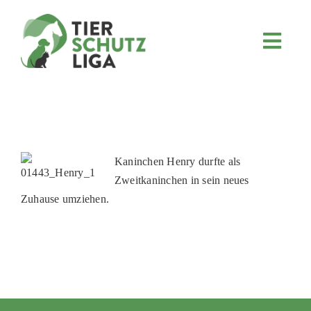
Skip
to
content
Toggl
Navig
JETZT SPENDEN
ÜBER UNS
PROJEKTE
MITMACHEN
Kaninchen Henry durfte als
Zweitkaninchen in sein neues
FÖRDERN & VERERBEN
Zuhause umziehen.
KOOPERATIONEN
4KIDS
TIERHEIMTIERE
TIERHEIME