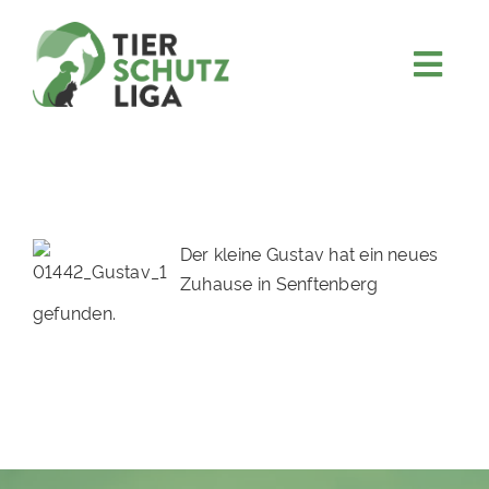
Skip
to
content
Togg
JETZT SPENDEN
Navi
ÜBER UNS
PROJEKTE
MITMACHEN
Der kleine Gustav hat ein neues
Zuhause in Senftenberg
FÖRDERN & VERERBEN
gefunden.
KOOPERATIONEN
4KIDS
TIERHEIMTIERE
TIERHEIME