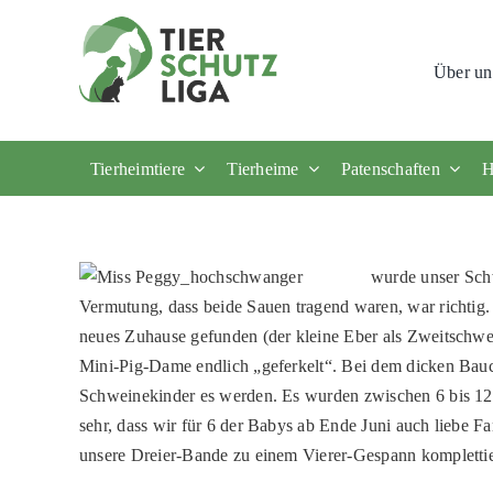
Skip
to
Über un
content
Tierheimtiere
Tierheime
Patenschaften
H
wurde unser Sch
Vermutung, dass beide Sauen tragend waren, war richtig.
neues Zuhause gefunden (der kleine Eber als Zweitschw
Mini-Pig-Dame endlich „geferkelt“. Bei dem dicken Bauc
Schweinekinder es werden. Es wurden zwischen 6 bis 12 g
sehr, dass wir für 6 der Babys ab Ende Juni auch liebe Fa
unsere Dreier-Bande zu einem Vierer-Gespann kompletti