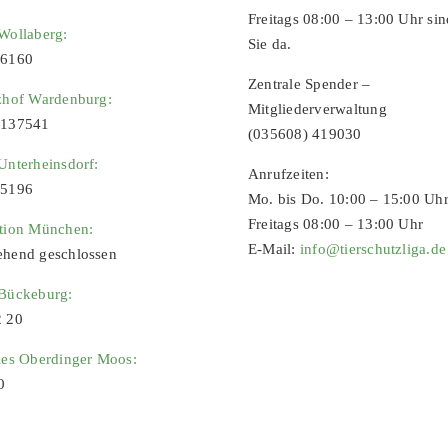
Freitags 08:00 – 13:00 Uhr sin
Wollaberg:
Sie da.
96160
Zentrale Spender –
zhof Wardenburg:
Mitgliederverwaltung
9137541
(035608) 419030
Unterheinsdorf:
Anrufzeiten:
65196
Mo. bis Do. 10:00 – 15:00 Uh
Freitags 08:00 – 13:00 Uhr
ation München:
E-Mail:
info@tierschutzliga.de
ehend geschlossen
 Bückeburg:
2 20
ies Oberdinger Moos:
0