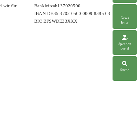
d wir für
Bankleitzahl 37020500
IBAN DE35 3702 0500 0009 8385 03
News
BIC BFSWDE33XXX
letter
Spenden
portal
r
Suche