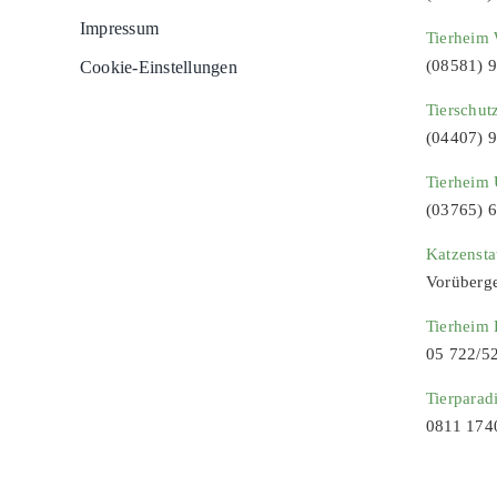
Impressum
Tierheim 
(08581) 
Cookie-Einstellungen
Tierschut
(04407) 
Tierheim 
(03765) 
Katzenst
Vorüberg
Tierheim
05 722/5
Tierparad
0811 174