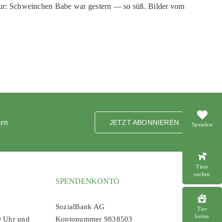
ur: Schweinchen Babe war gestern — so süß. Bilder vom
ten
JETZT ABONNIEREN
Spenden
Tiere
suchen
SPENDENKONTO
SozialBank AG
Tier
heime
0 Uhr und
Kontonummer 9838503