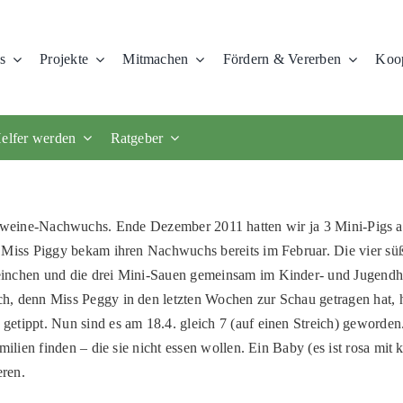
s
Projekte
Mitmachen
Fördern & Vererben
Koop
elfer werden
Ratgeber
weine-Nachwuchs. Ende Dezember 2011 hatten wir ja 3 Mini-Pigs
 Miss Piggy bekam ihren Nachwuchs bereits im Februar. Die vier sü
einchen und die drei Mini-Sauen gemeinsam im Kinder- und Jugendh
h, denn Miss Peggy in den letzten Wochen zur Schau getragen hat, 
etippt. Nun sind es am 18.4. gleich 7 (auf einen Streich) geworden.
milien finden – die sie nicht essen wollen. Ein Baby (es ist rosa mi
eren.