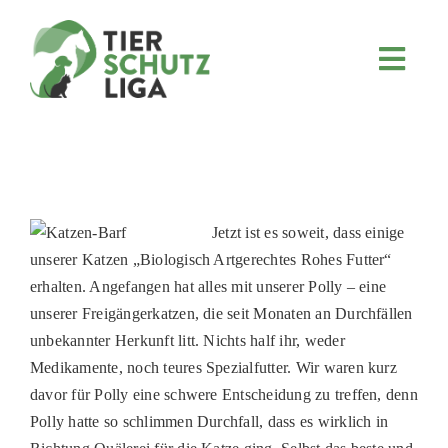
Skip
to
content
Toggl
Navig
JETZT SPENDEN
ÜBER UNS
PROJEKTE
MITMACHEN
Jetzt ist es soweit, dass einige
unserer Katzen „Biologisch Artgerechtes Rohes Futter“
FÖRDERN & VERERBEN
erhalten. Angefangen hat alles mit unserer Polly – eine
KOOPERATIONEN
unserer Freigängerkatzen, die seit Monaten an Durchfällen
unbekannter Herkunft litt. Nichts half ihr, weder
4KIDS
Medikamente, noch teures Spezialfutter. Wir waren kurz
TIERHEIMTIERE
davor für Polly eine schwere Entscheidung zu treffen, denn
Polly hatte so schlimmen Durchfall, dass es wirklich in
TIERHEIME