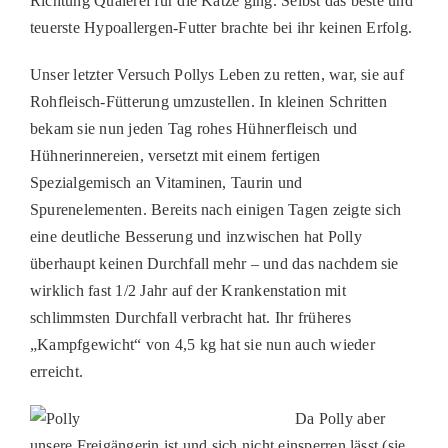
Richtung Quälerei für die Katze ging. Selbst das beste und
PATENSCHAFTEN
teuerste Hypoallergen-Futter brachte bei ihr keinen Erfolg.
HELFER WERDEN
Unser letzter Versuch Pollys Leben zu retten, war, sie auf
Rohfleisch-Fütterung umzustellen. In kleinen Schritten
RATGEBER
bekam sie nun jeden Tag rohes Hühnerfleisch und
Hühnerinnereien, versetzt mit einem fertigen
Spezialgemisch an Vitaminen, Taurin und
Spurenelementen. Bereits nach einigen Tagen zeigte sich
eine deutliche Besserung und inzwischen hat Polly
überhaupt keinen Durchfall mehr – und das nachdem sie
wirklich fast 1/2 Jahr auf der Krankenstation mit
schlimmsten Durchfall verbracht hat. Ihr früheres
„Kampfgewicht“ von 4,5 kg hat sie nun auch wieder
erreicht.
Da Polly aber
unsere Freigängerin ist und sich nicht einsperren lässt (sie