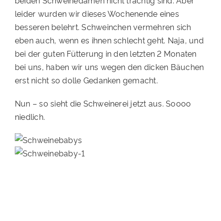
beiden Schweinedamen nicht trächtig sind. Aber
leider wurden wir dieses Wochenende eines
PATENSCHAFTEN
besseren belehrt. Schweinchen vermehren sich
HELFER WERDEN
eben auch, wenn es ihnen schlecht geht. Naja, und
bei der guten Fütterung in den letzten 2 Monaten
RATGEBER
bei uns, haben wir uns wegen den dicken Bäuchen
erst nicht so dolle Gedanken gemacht.
Nun – so sieht die Schweinerei jetzt aus. Soooo
niedlich.