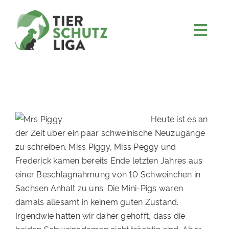
Skip
to
content
Togg
JETZT SPENDEN
Navi
ÜBER UNS
PROJEKTE
MITMACHEN
Heute ist es an
der Zeit über ein paar schweinische Neuzugänge
FÖRDERN & VERERBEN
zu schreiben. Miss Piggy, Miss Peggy und
KOOPERATIONEN
Frederick kamen bereits Ende letzten Jahres aus
einer Beschlagnahmung von 10 Schweinchen in
4KIDS
Sachsen Anhalt zu uns. Die Mini-Pigs waren
TIERHEIMTIERE
damals allesamt in keinem guten Zustand.
Irgendwie hatten wir daher gehofft, dass die
TIERHEIME