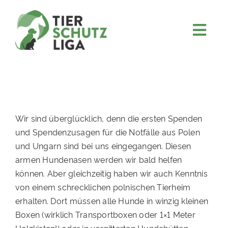
Skip
to
content
Togg
JETZT SPENDEN
Navi
ÜBER UNS
PROJEKTE
MITMACHEN
Wir sind überglücklich, denn die ersten Spenden
und Spendenzusagen für die Notfälle aus Polen
FÖRDERN & VERERBEN
und Ungarn sind bei uns eingegangen. Diesen
KOOPERATIONEN
armen Hundenasen werden wir bald helfen
können. Aber gleichzeitig haben wir auch Kenntnis
4KIDS
von einem schrecklichen polnischen Tierheim
TIERHEIMTIERE
erhalten. Dort müssen alle Hunde in winzig kleinen
Boxen (wirklich Transportboxen oder 1×1 Meter
TIERHEIME