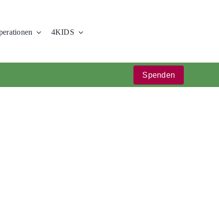
erationen
4KIDS
Spenden