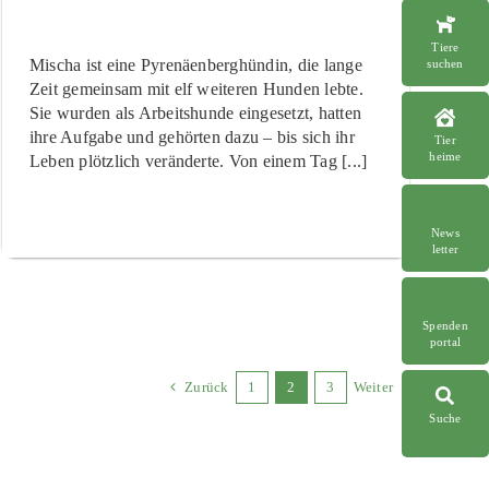
Tiere
Mischa ist eine Pyrenäenberghündin, die lange
suchen
Zeit gemeinsam mit elf weiteren Hunden lebte.
Sie wurden als Arbeitshunde eingesetzt, hatten
ihre Aufgabe und gehörten dazu – bis sich ihr
Tier
heime
Leben plötzlich veränderte. Von einem Tag [...]
News
letter
Spenden
portal
Zurück
1
2
3
Weiter
Suche