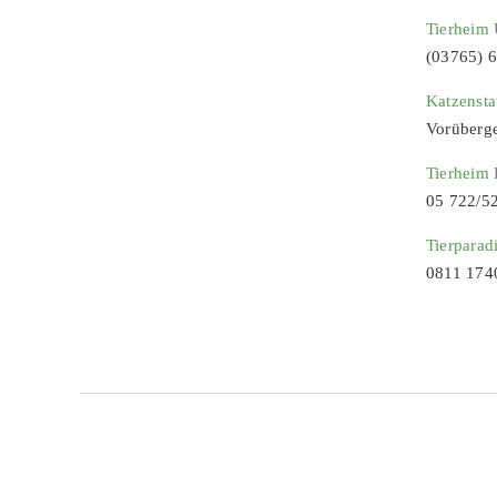
Tierheim 
(03765) 
Katzenst
Vorüberg
Tierheim
05 722/5
Tierparad
0811 174