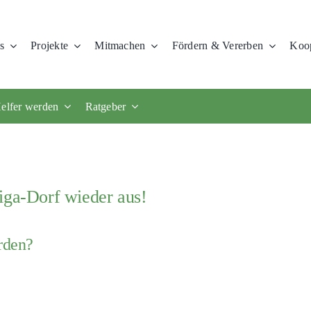
s
Projekte
Mitmachen
Fördern & Vererben
Koop
elfer werden
Ratgeber
iga-Dorf wieder aus!
rden?