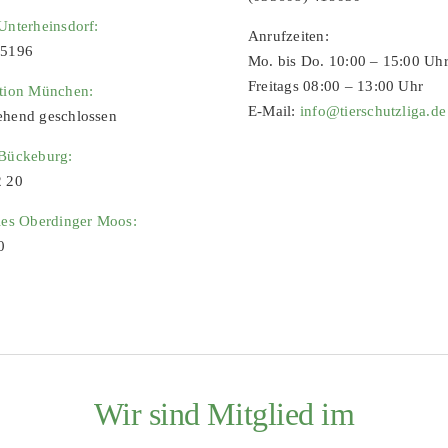
Unterheinsdorf:
Anrufzeiten:
65196
Mo. bis Do. 10:00 – 15:00 Uh
Freitags 08:00 – 13:00 Uhr
ation München:
E-Mail:
info@tierschutzliga.de
ehend geschlossen
 Bückeburg:
2 20
ies Oberdinger Moos:
0
Wir sind Mitglied im