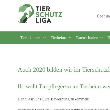
Skip
to
Über un
content
Tierheimtiere
Tierheime
Patenschaften
H
Auch 2020 bilden wir im Tierschutzl
Ihr wollt Tierpfleger/in im Tierheim we
Dann lasst uns Eure Bewerbung zukommen: