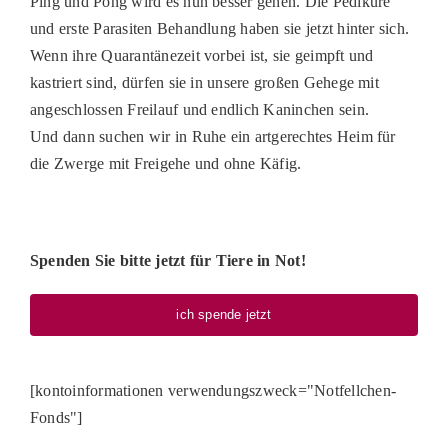
Ping und Pong wird es nun besser gehen. Die Pediküre
PATENSC
und erste Parasiten Behandlung haben sie jetzt hinter sich.
Wenn ihre Quarantänezeit vorbei ist, sie geimpft und
HELFER 
kastriert sind, dürfen sie in unsere großen Gehege mit
RATGEBE
angeschlossen Freilauf und endlich Kaninchen sein.
Und dann suchen wir in Ruhe ein artgerechtes Heim für
die Zwerge mit Freigehe und ohne Käfig.
Spenden Sie bitte jetzt für Tiere in Not!
ich spende jetzt
[kontoinformationen verwendungszweck="Notfellchen-
Fonds"]