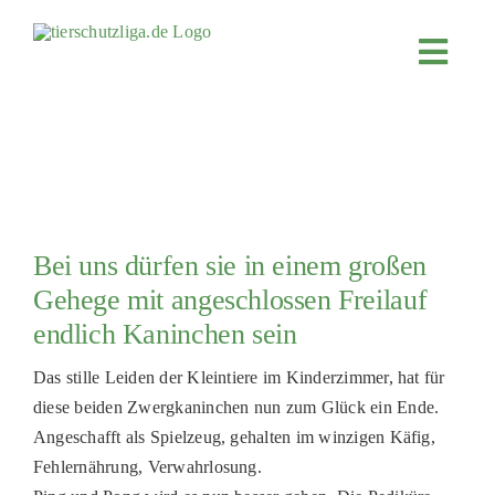
Skip
to
Toggl
content
Navig
JETZT SP
ÜBER UN
PROJEKT
MITMACH
Bei uns dürfen sie in einem großen
FÖRDERN
Gehege mit angeschlossen Freilauf
endlich Kaninchen sein
KOOPERA
4KIDS
Das stille Leiden der Kleintiere im Kinderzimmer, hat für
diese beiden Zwergkaninchen nun zum Glück ein Ende.
TIERHEIM
Angeschafft als Spielzeug, gehalten im winzigen Käfig,
Fehlernährung, Verwahrlosung.
TIERHEI