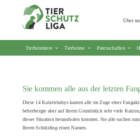
Skip
to
Über un
content
Tierheimtiere
Tierheime
Patenschaften
H
Sie kommen alle aus der letzten Fan
Diese 14 Katzenbabys kamen alle im Zuge einer Fangak
beherbergte aber auf ihrem Grundstück sehr viele Katzen, 
dieser Situation herausholen konnten. Sie alle suchen nu
Ihrem Schützling einen Namen.