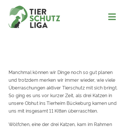
Skip
to
content
Togg
JETZT SPENDEN
Navi
ÜBER UNS
PROJEKTE
MITMACHEN
Manchmal können wir Dinge noch so gut planen
FÖRDERN & VERERBEN
und trotzdem merken wir immer wieder, wie viele
Überraschungen aktiver Tierschutz mit sich bringt.
KOOPERATIONEN
So ging es uns vor kurzer Zeit, als drei Katzen in
4KIDS
unsere Obhut ins Tierheim Bückeburg kamen und
uns mit insgesamt 11 Kitten überraschten.
TIERHEIMTIERE
Wölfchen, eine der drei Katzen, kam im Rahmen
TIERHEIME