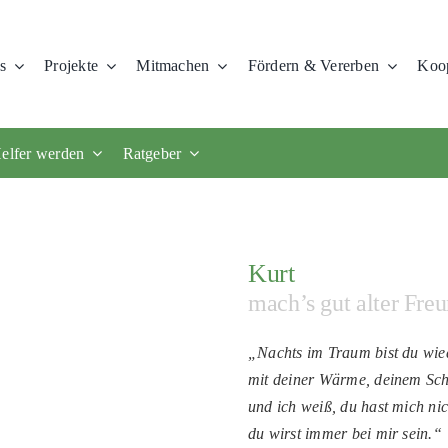
s
Projekte
Mitmachen
Fördern & Vererben
Koop
elfer werden
Ratgeber
Kurt
mach’s gut alter Fre
„Nachts im Traum bist du wied
mit deiner Wärme, deinem Sc
und ich weiß, du hast mich nic
du wirst immer bei mir sein.“