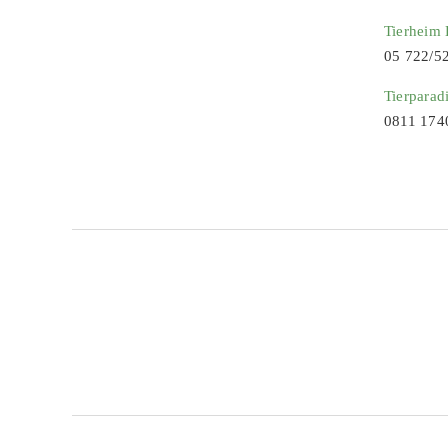
Tierheim
05 722/5
Tierparad
0811 174