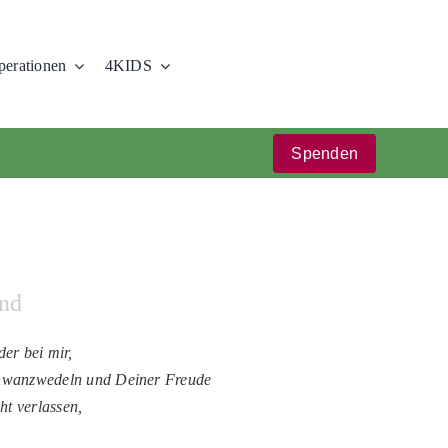
erationen
4KIDS
Spenden
und
er bei mir,
hwanzwedeln und Deiner Freude
ht verlassen,