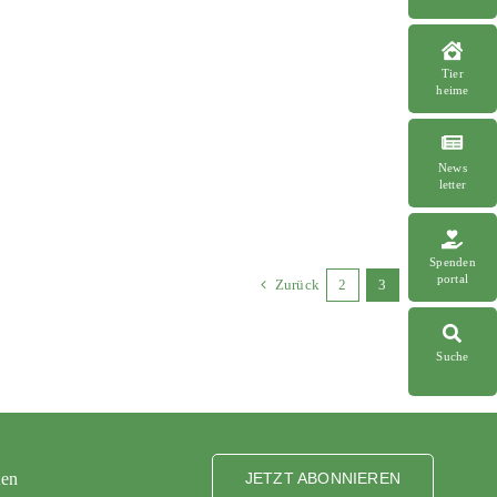
Tier
heime
News
letter
Spenden
portal
Zurück
2
3
Suche
ten
JETZT ABONNIEREN