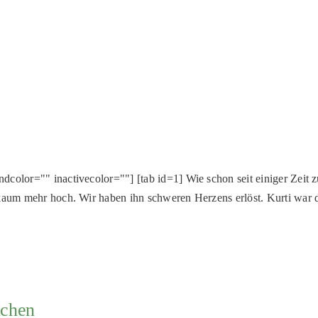
olor="" inactivecolor=""] [tab id=1] Wie schon seit einiger Zeit zu 
kaum mehr hoch. Wir haben ihn schweren Herzens erlöst. Kurti war der
nchen