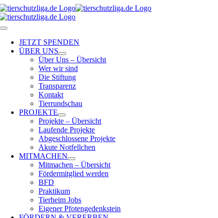
Skip
to
content
Toggle
Navigation
JETZT SPENDEN
ÜBER UNS
Über Uns – Übersicht
Wer wir sind
Die Stiftung
Transparenz
Kontakt
Tierrundschau
PROJEKTE
Projekte – Übersicht
Laufende Projekte
Abgeschlossene Projekte
Akute Notfellchen
MITMACHEN
Mitmachen – Übersicht
Fördermitglied werden
BFD
Praktikum
Tierheim Jobs
Eigener Pfotengedenkstein
FÖRDERN & VERERBEN