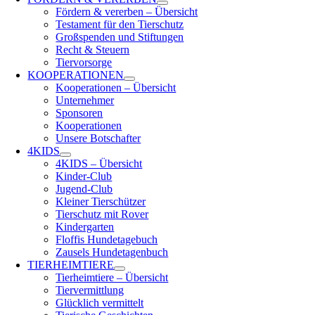
Fördern & vererben – Übersicht
Testament für den Tierschutz
Großspenden und Stiftungen
Recht & Steuern
Tiervorsorge
KOOPERATIONEN
Kooperationen – Übersicht
Unternehmer
Sponsoren
Kooperationen
Unsere Botschafter
4KIDS
4KIDS – Übersicht
Kinder-Club
Jugend-Club
Kleiner Tierschützer
Tierschutz mit Rover
Kindergarten
Floffis Hundetagebuch
Zausels Hundetagenbuch
TIERHEIMTIERE
Tierheimtiere – Übersicht
Tiervermittlung
Glücklich vermittelt