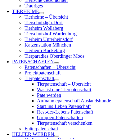
Tierische Geschichten
Trauriges
TIERHEIME
Tierheime – Übersicht
Tierschutzliga-Dorf
Tierheim Wollaberg
Tierschutzhof Wardenburg
Tierheim Unterheinsdorf
Katzenstation München
Tierheim Bückeburg
Tierparadies Oberdinger Moos
PATENSCHAFTEN
Patenschaften – Übersicht
Projektpatenschaft
Tierpatenschaft
Tierpatenschaft – Übersicht
Was ist eine Tierpatenschaft
Pate werden
Aufnahmepatenschaft Auslandshunde
Start-ins-Leben Patenschaft
Rest-des-Lebens Patenschaft
Gruppen-Patenschaften
Tierpatenschaft verschenken
Futterpatenschaft
HELFER WERDEN