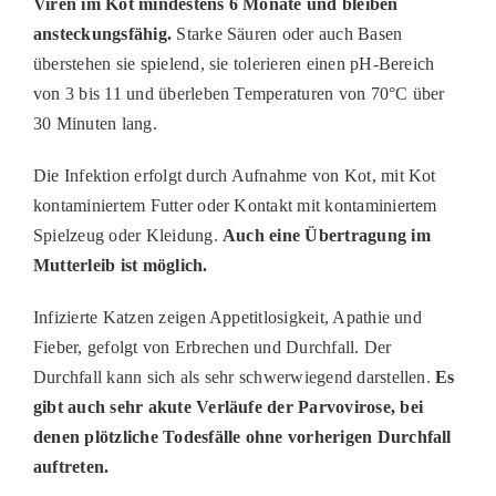
Viren
im Kot mindestens 6 Monate
u
nd
bleiben
ansteckungsfähig.
Starke Säuren oder auch Basen
überstehen sie spielend
, sie tolerieren einen pH-Bereich
von 3 bis 11 und überleben Temperaturen von 70°C über
30 Minuten lang.
Die Infektion erfolgt durch Aufnahme von Kot, mit Kot
kontaminiertem Futter
oder Kontakt mit kontaminiertem
Spielzeug oder Kleidung.
Auch
eine Übertragung im
Mutterleib ist möglich.
Infizierte
Katzen zeigen
Appetitlosigkeit
, Apathie und
Fieber, gefolgt von Erbrechen und Durchfall. Der
Durchfall kann sich als sehr schwerwiegend darstellen.
Es
gibt auch sehr akute Verläufe der
Parvovirose
, bei
denen plötzliche Todesfälle ohne vorherigen Durchfall
auftreten.