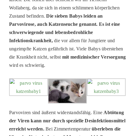
Wollaberg
, da sie sich in einem schlimmen körperlichen
PATENSCHAFTEN
Zustand bef
i
nden.
Die sieben Babys leiden an
HELFER WERDEN
Parvovirose
, auch K
atzenseuche genannt. Es ist eine
schwerwiegende und lebensbedrohliche
RATGEBER
Infektionskrankheit,
die vor allem für Jungtiere und
ungeimpfte Katzen gefährlich ist. Viele Babys überstehen
die Krankheit nicht, selbst
mit medizinischer Versorgung
wird es schwierig.
Parvoviren
sind äußerst widerstandsfähig. Eine
Abtötung
der Viren kann nur durch spezielle Desinfektionsmittel
erreicht werden.
Bei
Zimmertemperatur
überleben die