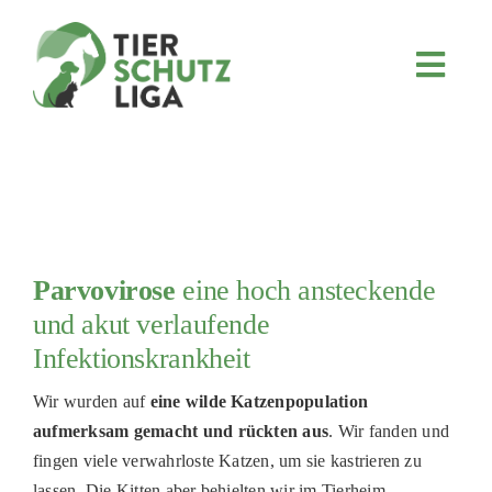
Skip
to
content
Toggl
Navig
JETZT SPENDEN
ÜBER UNS
PROJEKTE
MITMACHEN
Parvovirose
eine hoch ansteckende
FÖRDERN & VERERBEN
und akut verlaufende
KOOPERATIONEN
Infektionskrankheit
4KIDS
Wir wurden auf
eine wilde Katzenpopulation
aufmerksam gemacht und rückten aus
. Wir fanden und
TIERHEIMTIERE
fingen viele verwahrloste Katzen, um sie kastrieren zu
TIERHEIME
lassen.
Die Kitten
aber behielten wir
im Tierheim