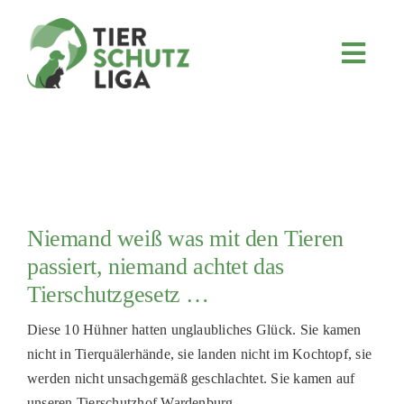
Skip
to
content
Toggl
Navig
JETZT SPENDEN
ÜBER UNS
PROJEKTE
MITMACHEN
Niemand weiß was mit den Tieren
FÖRDERN & VERERBEN
passiert, niemand achtet das
KOOPERATIONEN
Tierschutzgesetz …
4KIDS
Diese 10 Hühner hatten unglaubliches Glück. Sie kamen
nicht in Tierquälerhände, sie landen nicht im Kochtopf, sie
TIERHEIMTIERE
werden nicht unsachgemäß geschlachtet. Sie kamen auf
TIERHEIME
unseren Tierschutzhof Wardenburg.