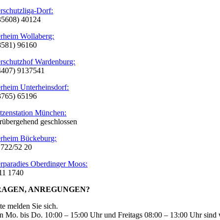
erschutzliga-Dorf:
35608) 40124
erheim Wollaberg:
8581) 96160
erschutzhof Wardenburg:
4407) 9137541
erheim Unterheinsdorf:
3765) 65196
tzenstation München:
rübergehend geschlossen
erheim Bückeburg:
 722/52 20
erparadies Oberdinger Moos:
11 1740
RAGEN, ANREGUNGEN?
tte melden Sie sich.
n Mo. bis Do. 10:00 – 15:00 Uhr und Freitags 08:00 – 13:00 Uhr sind w