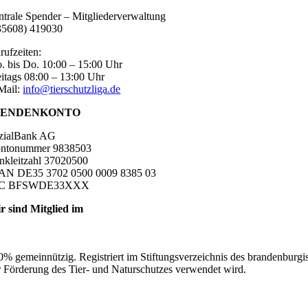
ntrale Spender – Mitgliederverwaltung
35608) 419030
rufzeiten:
. bis Do. 10:00 – 15:00 Uhr
eitags 08:00 – 13:00 Uhr
Mail:
info@tierschutzliga.de
PENDENKONTO
zialBank AG
ntonummer 9838503
nkleitzahl 37020500
AN DE35 3702 0500 0009 8385 03
IC BFSWDE33XXX
r sind Mitglied im
0% gemeinnützig. Registriert im Stiftungsverzeichnis des brandenburgi
r Förderung des Tier- und Naturschutzes verwendet wird.