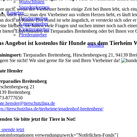
Wunschlisten
Spendenformen
er auch, wenn der Vierbeiner bereits einige Zeit bei Ihnen lebt, sich 
Ratgeber
nn, auch wenn man den Vierbeiner aus vollem Herzen liebt, es läuft le
Hunderatgeber
nn doch im Raum. Der Hund ist sehr ängstlich, er versteckt sich oder er
Katzenratgeber
leine bleiben. Sie haben viele Fragen und suchen immer noch nach eine
Kleintieratgeber
r bieten Einzelstunden im Tierparadies Breitenberg oder bei Ihnen vor 
Pferderatgeber
s Angebot ist kostenlos für Hunde aus dem Tierheim W
Spenden
ainingsort:
Tierparadies Breitenberg, Hirschenbergweg 21, 94139 Brei
gern Sie nicht! Wir sind gerne für Sie und Ihren Vierbeiner da!
ate Hensler
erparadies Breitenberg
rschenbergweg 21
139 Breitenberg
73-8777650
ate.hensler@tierschutzliga.de
ps://tierschutzliga.de/tierheime/gnadenhof-breitenberg/
enden Sie bitte jetzt für Tiere in Not!
 spende jetzt
ontoinformationen verwendungszweck="Notfellchen-Fonds"]