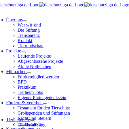
Skip
to
oggle
content
avigation
Über uns
Wer wir sind
Die Stiftung
Transparenz
Kontakt
Tierrundschau
Projekte
Laufende Projekte
Abgeschlossene Projekte
Akute Notfellchen
Mitmachen
Fördermitglied werden
BFD
Praktikum
Tierheim Jobs
Eigener Pfotengedenkstein
Fördern & Vererben
Testament für den Tierschutz
Großspenden und Stiftungen
oggle
avigation
Recht und Steuern
Tierheimtiere
Tiervorsorge
Tiervermittlung
Kooperationen