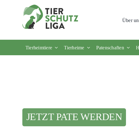
Skip
to
Über un
content
Tierheimtiere
Tierheime
Patenschaften
H
JETZT PATE WERDEN