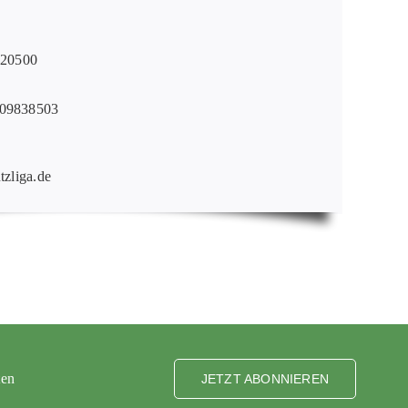
020500
09838503
tzliga.de
ten
JETZT ABONNIEREN