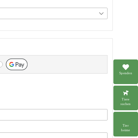
Spenden
Tiere
suchen
Tier
heime