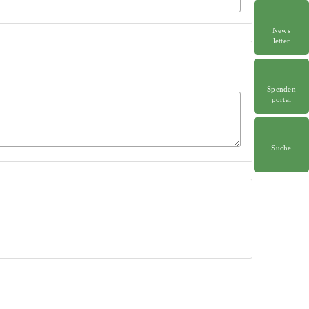
News
letter
Spenden
portal
Suche