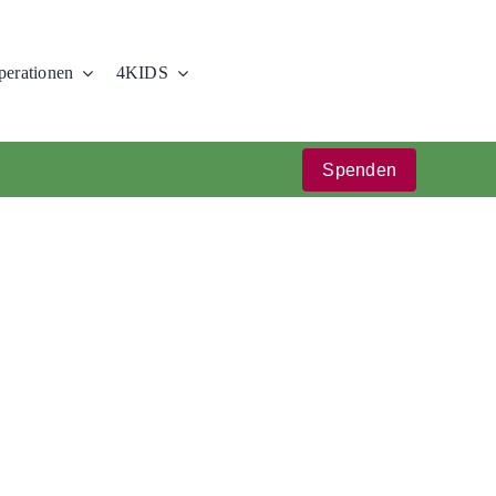
erationen
4KIDS
Spenden