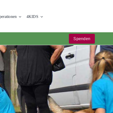
erationen
4KIDS
Spenden