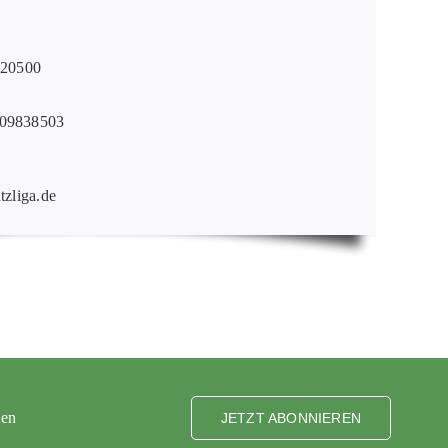
020500
09838503
tzliga.de
ten
JETZT ABONNIEREN