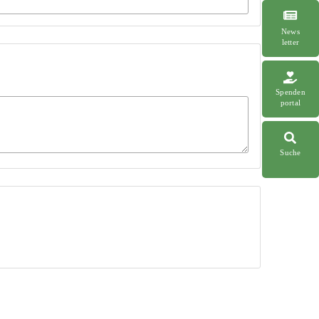
News
letter
Spenden
portal
Suche