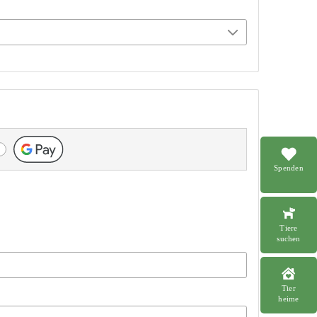
Spenden
Tiere
suchen
Tier
heime