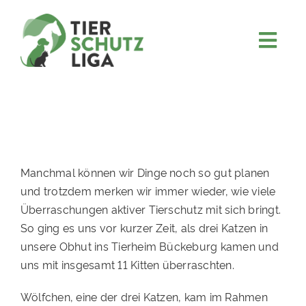
Skip
to
content
Togg
JETZT SPENDEN
Navi
ÜBER UNS
PROJEKTE
MITMACHEN
Manchmal können wir Dinge noch so gut planen
FÖRDERN & VERERBEN
und trotzdem merken wir immer wieder, wie viele
Überraschungen aktiver Tierschutz mit sich bringt.
KOOPERATIONEN
So ging es uns vor kurzer Zeit, als drei Katzen in
4KIDS
unsere Obhut ins Tierheim Bückeburg kamen und
uns mit insgesamt 11 Kitten überraschten.
TIERHEIMTIERE
Wölfchen, eine der drei Katzen, kam im Rahmen
TIERHEIME