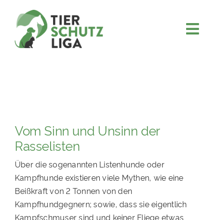
Skip
to
content
Togg
JETZT SPENDEN
Navi
ÜBER UNS
PROJEKTE
MITMACHEN
Vom Sinn und Unsinn der
FÖRDERN & VERERBEN
Rasselisten
KOOPERATIONEN
Über die sogenannten Listenhunde oder
4KIDS
Kampfhunde existieren viele Mythen, wie eine
Beißkraft von 2 Tonnen von den
TIERHEIMTIERE
Kampfhundgegnern; sowie, dass sie eigentlich
TIERHEIME
Kampfschmuser sind und keiner Fliege etwas